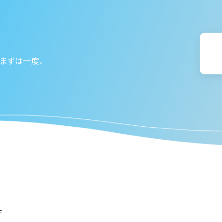
まずは一度、
F